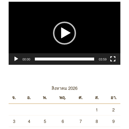
ตัว
เล่น
ไฟล์
วิดีโอ
00:00
03:59
สิงหาคม 2026
จ.
อ.
พ.
พฤ.
ศ.
ส.
อา.
1
2
3
4
5
6
7
8
9