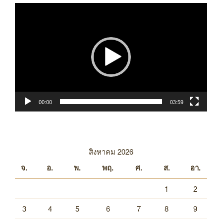
ตัว
เล่น
ไฟล์
วิดีโอ
00:00
03:59
สิงหาคม 2026
จ.
อ.
พ.
พฤ.
ศ.
ส.
อา.
1
2
3
4
5
6
7
8
9