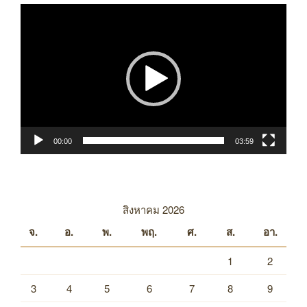
ตัว
เล่น
ไฟล์
วิดีโอ
00:00
03:59
สิงหาคม 2026
จ.
อ.
พ.
พฤ.
ศ.
ส.
อา.
1
2
3
4
5
6
7
8
9