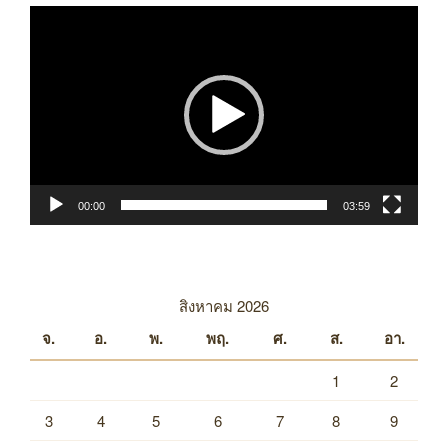
ตัว
เล่น
ไฟล์
วิดีโอ
00:00
03:59
สิงหาคม 2026
จ.
อ.
พ.
พฤ.
ศ.
ส.
อา.
1
2
3
4
5
6
7
8
9